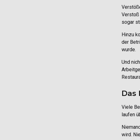
Verstöße
Verstoß 
sogar st
Hinzu ko
der Bet
wurde.
Und nich
Arbeitge
Restaura
Das 
Viele Be
laufen 
Niemand 
wird. Ni