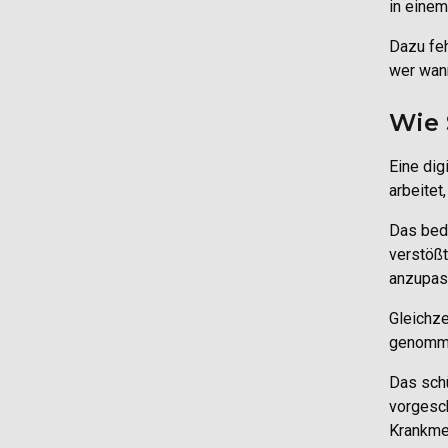
in einem
Dazu feh
wer wann
Wie 
Eine dig
arbeitet
Das bede
verstößt
anzupass
Gleichze
genommen
Das schü
vorgesch
Krankmel