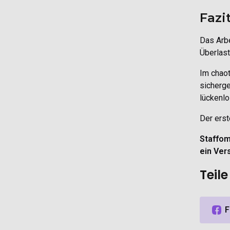
Fazi
Das Arbe
Überlast
Im chaot
sicherge
lückenlo
Der erst
Staffom
ein Ver
Teil