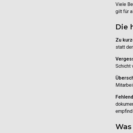
Viele Be
gilt für
Die 
Zu kurz
statt de
Verges
Schicht 
Übersch
Mitarbei
Fehlend
dokument
empfindl
Was 