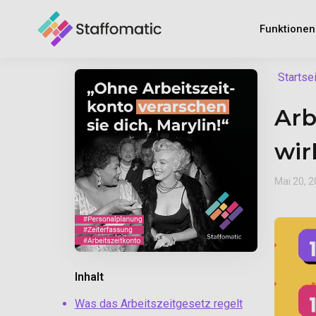
Funktione
Startse
Arb
wir
Mai 20, 
Inhalt
Was das Arbeitszeitgesetz regelt