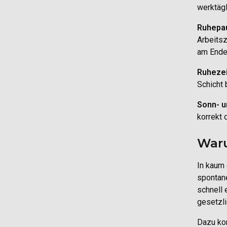
werktägl
Ruhepa
Arbeitsz
am Ende 
Ruhezei
Schicht 
Sonn- u
korrekt 
Waru
In kaum 
spontane
schnell 
gesetzli
Dazu kom