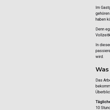
Im Gast
gehören 
haben k
Denn ega
Vollzeit
In diese
passiere
wird.
Was 
Das Arbe
bekomme
Überblic
Täglich
10 Stun