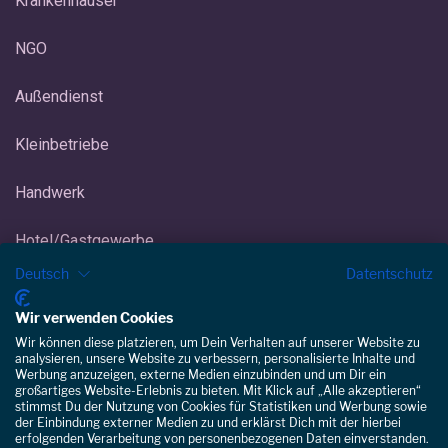
Krankenhäuser
NGO
Außendienst
Kleinbetriebe
Handwerk
Hotel/Gastgewerbe
Deutsch
Datentschutz
Eisdiele/Eiscafé
Wir verwenden Cookies
Kundenbewertungen und Erfahrungen zu
Gebäudereinigung
Staffomatic
Wir können diese platzieren, um Dein Verhalten auf unserer Website zu
analysieren, unsere Website zu verbessern, personalisierte Inhalte und
Werbung anzuzeigen, externe Medien einzubinden und um Dir ein
GUT
100%
großartiges Website-Erlebnis zu bieten. Mit Klick auf „Alle akzeptieren“
stimmst Du der Nutzung von Cookies für Statistiken und Werbung sowie
Empfehlungen auf
der Einbindung externer Medien zu und erklärst Dich mit der hierbei
ProvenExpert.com
4,28 / 5,00
erfolgenden Verarbeitung von personenbezogenen Daten einverstanden.