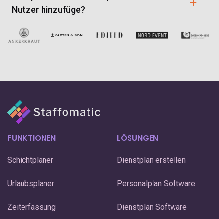
SEPA-Mandat. Du möchtest per Rechnung zahlen? Dann
Nutzer hinzufüge?
kontaktiere einfach unseren Support.
Diese werden dir erst ab Datum des Profil-erstellens in
Rechnung gestellt. Du kannst also jederzeit neue Nutzer
hinzufügen und/oder löschen und deine Rechnung passt
sich automatisch an.
FUNKTIONEN
LÖSUNGEN
Schichtplaner
Dienstplan erstellen
Urlaubsplaner
Personalplan Software
Zeiterfassung
Dienstplan Software