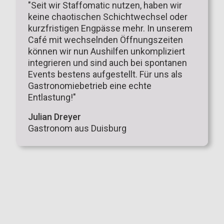
"Seit wir Staffomatic nutzen, haben wir
keine chaotischen Schichtwechsel oder
"Früher haben wir unsere Fahrer per
kurzfristigen Engpässe mehr. In unserem
WhatsApp und Excel koordiniert – das war
Café mit wechselnden Öffnungszeiten
bei Stoßzeiten pures Chaos. Seit wir
können wir nun Aushilfen unkompliziert
Staffomatic nutzen, sind unsere
integrieren und sind auch bei spontanen
Dienstpläne klar strukturiert,
Events bestens aufgestellt. Für uns als
Schichttausche laufen reibungslos und
Gastronomiebetrieb eine echte
wir reagieren flexibel auf kurzfristige
Entlastung!"
Bestellungen. Gerade im Liefergeschäft
mit stark schwankendem Aufkommen ist
Julian Dreyer
das für uns ein echter Gamechanger."
Gastronom aus Duisburg
Marco Yilmaz
Inhaber eines Lieferdienstes