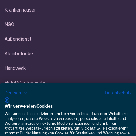
Krankenhäuser
NGO
Außendienst
Kleinbetriebe
Handwerk
Hotel/Gastgewerbe
Deutsch
Datentschutz
Eisdiele/Eiscafé
Kundenbewertungen und Erfahrungen zu
Wir verwenden Cookies
Staffomatic
Gebäudereinigung
Wir können diese platzieren, um Dein Verhalten auf unserer Website zu
GUT
analysieren, unsere Website zu verbessern, personalisierte Inhalte und
%
100
Werbung anzuzeigen, externe Medien einzubinden und um Dir ein
Empfehlungen auf
großartiges Website-Erlebnis zu bieten. Mit Klick auf „Alle akzeptieren“
ProvenExpert.com
stimmst Du der Nutzung von Cookies für Statistiken und Werbung sowie
5,00
/
4,28