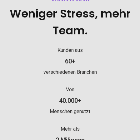
Weniger Stress, mehr
Team
.
Kunden aus
Kunden aus mehr als 60 verschie
60
+
verschiedenen Branchen
Von
Von mehr als 40000 Menschen genut
40.000
+
Menschen genutzt
Mehr als
Mehr als 2 Milionen Schichten geplant
2
Milionen