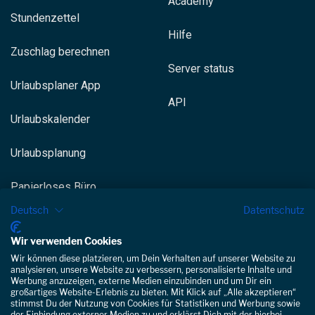
Academy
Stundenzettel
Hilfe
Zuschlag berechnen
Server status
Urlaubsplaner App
API
Urlaubskalender
Urlaubsplanung
Papierloses Büro
Deutsch
Datentschutz
Digitale Zeiterfassung
Wir verwenden Cookies
Kundenbewertungen und Erfahrungen zu
Arbeitszeit App
Staffomatic
Wir können diese platzieren, um Dein Verhalten auf unserer Website zu
analysieren, unsere Website zu verbessern, personalisierte Inhalte und
Werbung anzuzeigen, externe Medien einzubinden und um Dir ein
GUT
100%
großartiges Website-Erlebnis zu bieten. Mit Klick auf „Alle akzeptieren“
stimmst Du der Nutzung von Cookies für Statistiken und Werbung sowie
Empfehlungen auf
der Einbindung externer Medien zu und erklärst Dich mit der hierbei