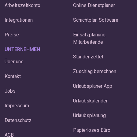
Sozialversicherungs-Freibetrag:
Der
Arbeitszeitkonto
Online Dienstplaner
Freibetrag für
Integrationen
Sozialversicherungsbeiträge beträgt für
Schichtplan Software
Sonntagsarbeit 50 Prozent des
Preise
Einsatzplanung
Bruttoarbeitslohns.
Mitarbeitende
UNTERNEHMEN
Feiertagsarbeit:
Stundenzettel
Über uns
Steuertfrei-Grenze:
Bis zu 125 Prozent
des Bruttoarbeitslohns für
Zuschlag berechnen
Kontakt
Feiertagsarbeit sind steuerfrei.
Sozialversicherungs-Freibetrag:
Urlaubsplaner App
Jobs
ab 25 EUR Brutto Stundenlohn (inkl.
Urlaubskalender
Zuschläge) muss SV gezahlt werden
Impressum
Urlaubsplanung
Datenschutz
Papierloses Büro
AGB