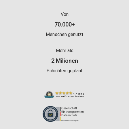
Von
Von mehr als 40000 Menschen genut
70.000
+
Menschen genutzt
Mehr als
Mehr als 2 Milionen Schichten geplant
2
Milionen
Schichten geplant