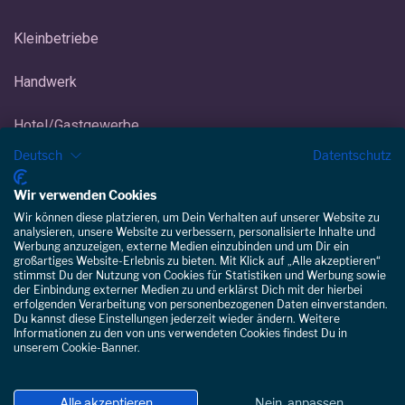
Kleinbetriebe
Handwerk
Hotel/Gastgewerbe
Deutsch
Datentschutz
Eisdiele/Eiscafé
Kundenbewertungen und Erfahrungen zu
Wir verwenden Cookies
Staffomatic
Gebäudereinigung
Wir können diese platzieren, um Dein Verhalten auf unserer Website zu
GUT
analysieren, unsere Website zu verbessern, personalisierte Inhalte und
%
100
Werbung anzuzeigen, externe Medien einzubinden und um Dir ein
Empfehlungen auf
großartiges Website-Erlebnis zu bieten. Mit Klick auf „Alle akzeptieren“
ProvenExpert.com
stimmst Du der Nutzung von Cookies für Statistiken und Werbung sowie
5,00
/
4,28
der Einbindung externer Medien zu und erklärst Dich mit der hierbei
erfolgenden Verarbeitung von personenbezogenen Daten einverstanden.
32
31
Du kannst diese Einstellungen jederzeit wieder ändern. Weitere
Informationen zu den von uns verwendeten Cookies findest Du in
Bewertungen auf
3
Bewertungen von
unserem Cookie-Banner.
© Copyright 2026 Staffomatic
ProvenExpert.com
anderen Quellen
Von Kunden bewertet
Blick aufs ProvenExpert-Profil werfen
Alle akzeptieren
Nein, anpassen