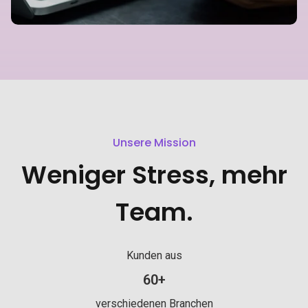
Unsere Mission
Weniger Stress, mehr
Team
.
Kunden aus
Kunden aus mehr als 60 verschie
60
+
verschiedenen Branchen