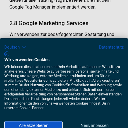
diese für alle Tracking-Tags bestehen, die mit dem
Google Tag Manager implementiert werden.
2.8 Google Marketing Services
Wir verwenden zur bedarfsgerechten Gestaltung und
fortlaufenden Optimierung unserer Webseite den
Deutsch
Datentschutz
Dienst Google Analytics der Google Ireland Limited
(Irland/EU). Der Dienst verwendet Cookies, die eine
Wir verwenden Cookies
Analyse Ihrer Benutzung unserer Webseite
Wir können diese platzieren, um Dein Verhalten auf unserer Website zu
ermöglichen. Google Analytics ermöglicht es uns,
analysieren, unsere Website zu verbessern, personalisierte Inhalte und
Interaktionsdaten von verschiedenen Geräten und aus
Werbung anzuzeigen, externe Medien einzubinden und um Dir ein
großartiges Website-Erlebnis zu bieten. Mit Klick auf „Alle akzeptieren“
unterschiedlichen Sitzungen zu messen. Hierdurch
stimmst Du der Nutzung von Cookies für Statistiken und Werbung sowie
können wir einzelne Nutzeraktionen in Kontext setzen
der Einbindung externer Medien zu und erklärst Dich mit der hierbei
erfolgenden Verarbeitung von personenbezogenen Daten einverstanden.
und langfristige Beziehungen analysieren.
Du kannst diese Einstellungen jederzeit wieder ändern. Weitere
Informationen zu den von uns verwendeten Cookies findest Du in
Google Analytics verwendet hierzu Cookies, die eine
unserem Cookie-Banner.
Analyse der Nutzung unserer Website ermöglichen.
Außerdem werden personenbezogene Daten in Form
Alle akzeptieren
Nein, anpassen