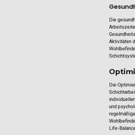
Gesundh
Die gesundh
Arbeitszeit
Gesundheitsr
Aktivitäten
Wohlbefinde
Schichtsyst
Optimi
Die Optimie
Schichtarbei
individuell
und psychol
regelmäßige
Wohlbefinde
Life-Balanc