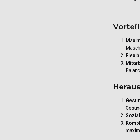
Vortei
Maxim
Masch
Flexib
Mitarb
Balanc
Heraus
Gesun
Gesund
Sozia
Kompl
maximi