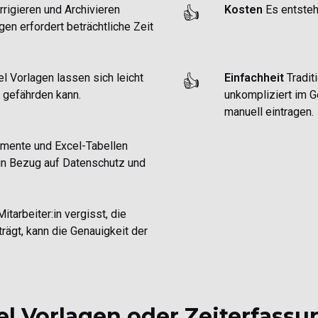
rigieren und Archivieren
Kosten
Es entsteh
👍
gen erfordert beträchtliche Zeit
l Vorlagen lassen sich leicht
Einfachheit
Tradit
👍
t gefährden kann.
unkompliziert im G
manuell eintragen.
ente und Excel-Tabellen
 in Bezug auf Datenschutz und
itarbeiter:in vergisst, die
rägt, kann die Genauigkeit der
l Vorlagen oder Zeiterfass