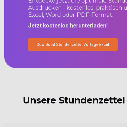
Entdecke jetzt die optimale Stund
Ausdrucken - kostenlos, praktisch 
Excel, Word oder PDF-Format.
Jetzt kostenlos herunterladen!
Download Stundenzettel Vorlage Excel
Unsere Stundenzettel 