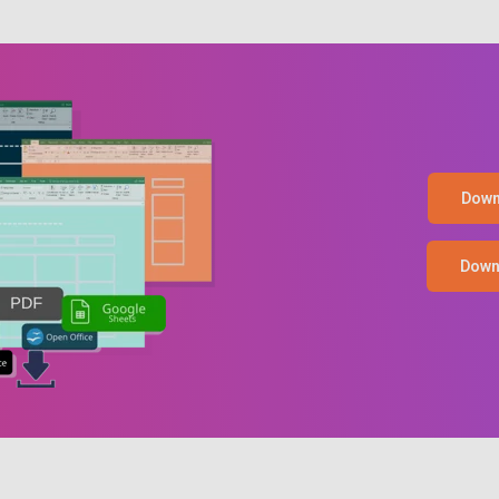
Down
Down