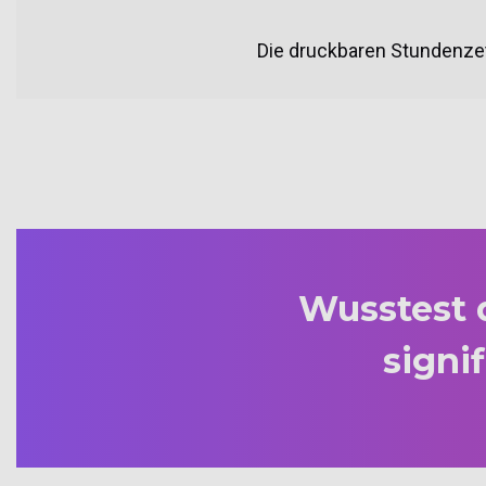
Die druckbaren Stundenzet
Wusstest d
signi