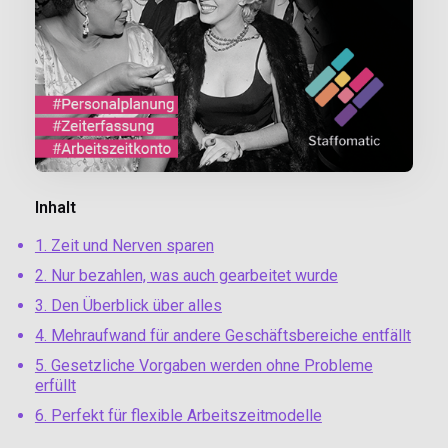
Inhalt
1. Zeit und Nerven sparen
2. Nur bezahlen, was auch gearbeitet wurde
3. Den Überblick über alles
4. Mehraufwand für andere Geschäftsbereiche entfällt
5. Gesetzliche Vorgaben werden ohne Probleme
erfüllt
6. Perfekt für flexible Arbeitszeitmodelle