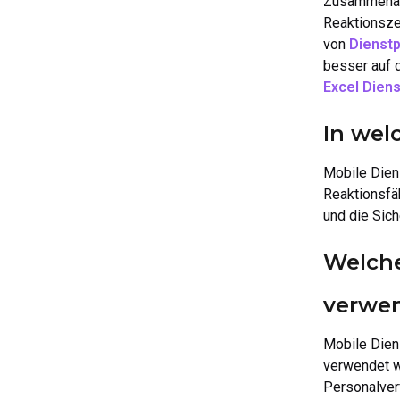
Zusammenarbe
Reaktionszei
von
Dienstp
besser auf 
Excel Dien
In wel
Mobile Diens
Reaktionsfäh
und die Sich
Welche
verwen
Mobile Dien
verwendet w
Personalver